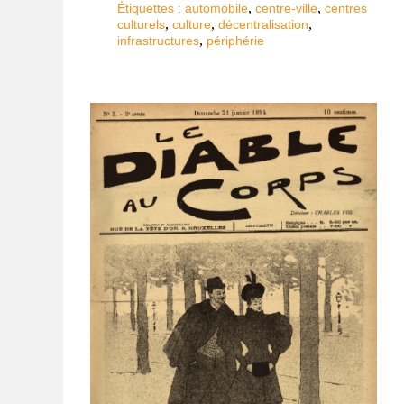
,
,
Étiquettes :
automobile
centre-ville
centres
,
,
,
culturels
culture
décentralisation
,
infrastructures
périphérie