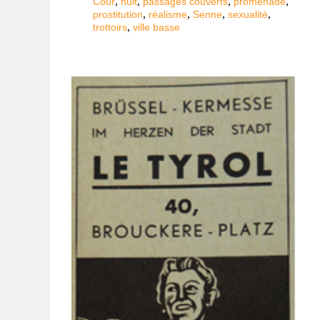
,
,
,
,
Cour
nuit
passages couverts
promenade
,
,
,
,
prostitution
réalisme
Senne
sexualité
,
trottoirs
ville basse