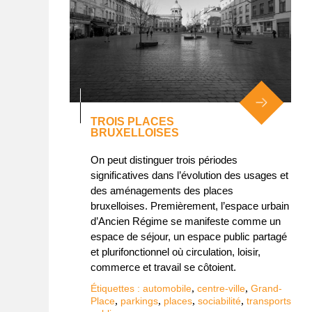
TROIS PLACES
BRUXELLOISES
On peut distinguer trois périodes
significatives dans l’évolution des usages et
des aménagements des places
bruxelloises. Premièrement, l’espace urbain
d’Ancien Régime se manifeste comme un
espace de séjour, un espace public partagé
et plurifonctionnel où circulation, loisir,
commerce et travail se côtoient.
,
,
Étiquettes :
automobile
centre-ville
Grand-
,
,
,
,
Place
parkings
places
sociabilité
transports