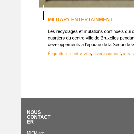
MILITARY ENTERTAINMENT
Les recyclages et mutations continuels qui 
quartiers du centre-ville de Bruxelles pend
développements à l’époque de la Seconde G
,
,
Étiquettes :
centre-ville
divertissement
infra
NOUS
CONTACT
ER
MICM-arc