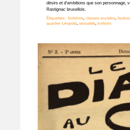
désirs et d’ambitions que son personnage, ve
Rastignac bruxellois.
,
,
Étiquettes :
bohème
classes sociales
faubou
,
,
quartier Léopold
sexualité
trottoirs