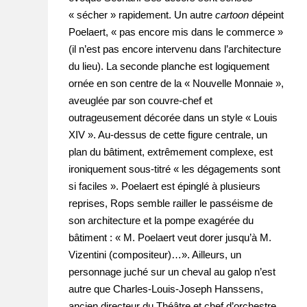
« sécher » rapidement. Un autre
cartoon
dépeint
Poelaert, « pas encore mis dans le commerce »
(il n’est pas encore intervenu dans l’architecture
du lieu). La seconde planche est logiquement
ornée en son centre de la « Nouvelle Monnaie »,
aveuglée par son couvre-chef et
outrageusement décorée dans un style « Louis
XIV ». Au-dessus de cette figure centrale, un
plan du bâtiment, extrêmement complexe, est
ironiquement sous-titré « les dégagements sont
si faciles ». Poelaert est épinglé à plusieurs
reprises, Rops semble railler le passéisme de
son architecture et la pompe exagérée du
bâtiment : « M. Poelaert veut dorer jusqu’à M.
Vizentini (compositeur)…». Ailleurs, un
personnage juché sur un cheval au galop n’est
autre que Charles-Louis-Joseph Hanssens,
ancien directeur du Théâtre et chef d’orchestre.