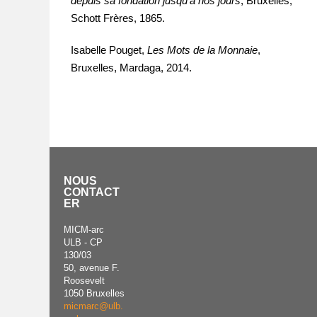
depuis sa fondation jusqu’à nos jours
, Bruxelles,
Schott Frères, 1865.
Isabelle Pouget,
Les Mots de la Monnaie
,
Bruxelles, Mardaga, 2014.
NOUS
CONTACT
ER
MICM-arc
ULB - CP
130/03
50, avenue F.
Roosevelt
1050 Bruxelles
micmarc@ulb.