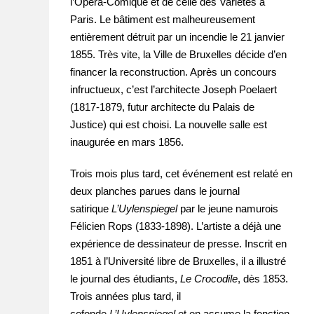
l’Opéra-Comique et de celle des Variétés à
Paris. Le bâtiment est malheureusement
entièrement détruit par un incendie le 21 janvier
1855. Très vite, la Ville de Bruxelles décide d’en
financer la reconstruction. Après un concours
infructueux, c’est l’architecte Joseph Poelaert
(1817-1879, futur architecte du Palais de
Justice) qui est choisi. La nouvelle salle est
inaugurée en mars 1856.
Trois mois plus tard, cet événement est relaté en
deux planches parues dans le journal
satirique
L’Uylenspiegel
par le jeune namurois
Félicien Rops (1833-1898). L’artiste a déjà une
expérience de dessinateur de presse. Inscrit en
1851 à l’Université libre de Bruxelles, il a illustré
le journal des étudiants,
Le Crocodile
, dès 1853.
Trois années plus tard, il
cofonde
L’Uylenspiegel
et en assume la fonction