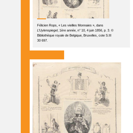
Félicien Rops, « Les vieilles Monnaies », dans
L’Uylenspiegel
, 1ère année, n° 10, 4 juin 1856, p. 3. ©
Bibliothèque royale de Belgique, Bruxelles, cote S.III
30 697.