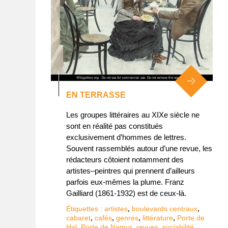
EN TERRASSE
Les groupes littéraires au XIXe siècle ne
sont en réalité pas constitués
exclusivement d’hommes de lettres.
Souvent rassemblés autour d’une revue, les
rédacteurs côtoient notamment des
artistes–peintres qui prennent d’ailleurs
parfois eux-mêmes la plume. Franz
Gailliard (1861-1932) est de ceux-là.
,
,
Étiquettes :
artistes
boulevards centraux
,
,
,
,
cabaret
cafés
genres
littérature
Porte de
,
,
,
,
Hal
Porte de Namur
revues
sociabilité