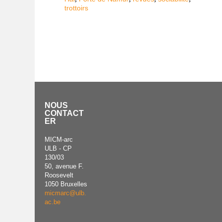
trottoirs
NOUS
CONTACT
ER
MICM-arc
ULB - CP
130/03
50, avenue F.
Roosevelt
1050 Bruxelles
micmarc@ulb.
ac.be