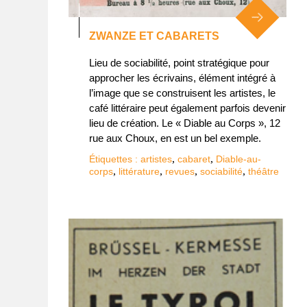
ZWANZE ET CABARETS
Lieu de sociabilité, point stratégique pour
approcher les écrivains, élément intégré à
l’image que se construisent les artistes, le
café littéraire peut également parfois devenir
lieu de création. Le « Diable au Corps », 12
rue aux Choux, en est un bel exemple.
,
,
Étiquettes :
artistes
cabaret
Diable-au-
,
,
,
,
corps
littérature
revues
sociabilité
théâtre