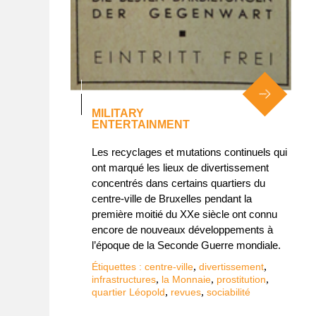
MILITARY
ENTERTAINMENT
Les recyclages et mutations continuels qui
ont marqué les lieux de divertissement
concentrés dans certains quartiers du
centre-ville de Bruxelles pendant la
première moitié du XXe siècle ont connu
encore de nouveaux développements à
l’époque de la Seconde Guerre mondiale.
,
,
Étiquettes :
centre-ville
divertissement
,
,
,
infrastructures
la Monnaie
prostitution
,
,
quartier Léopold
revues
sociabilité