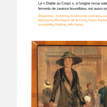
Le « Diable au Corps », à l’origine revue sat
fervents de zwanze bruxelloise, est aussi un
,
,
Étiquettes :
bohème
boulevards centraux
ca
,
,
littérature
Montagne de la Cour
Notre-Dame
,
,
sociabilité
théâtre
ville basse