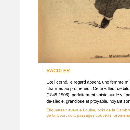
RACOLER
L’œil cerné, le regard absent, une femme m
charmes au promeneur. Cette « fleur de bit
(1849-1906), parfaitement saisie sur le vif pa
de-siècle, grandiose et pitoyable, noyant son
,
Étiquettes :
avenue Louise
bois de la Cambr
,
,
,
de la Cour
nuit
passages couverts
promen