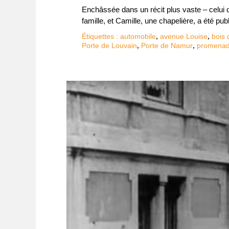
Enchâssée dans un récit plus vaste – celui d
famille, et Camille, une chapelière, a été 
,
,
Étiquettes :
automobile
avenue Louise
bois
,
,
Porte de Louvain
Porte de Namur
promena