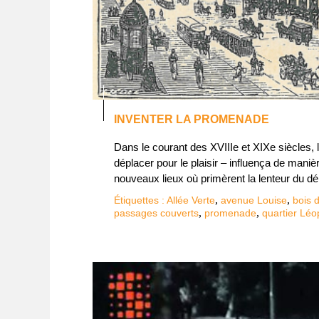
INVENTER LA PROMENADE
Dans le courant des XVIIIe et XIXe siècles, l
déplacer pour le plaisir – influença de maniè
nouveaux lieux où primèrent la lenteur du dép
,
,
Étiquettes :
Allée Verte
avenue Louise
bois 
,
,
passages couverts
promenade
quartier Léo