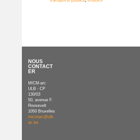
transports publics
trottoirs
NOUS
CONTACT
ER
MICM-arc
ULB - CP
130/03
50, avenue F.
Roosevelt
1050 Bruxelles
micmarc@ulb.
ac.be