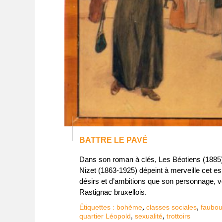
BATTRE LE PAVÉ
Dans son roman à clés, Les Béotiens (1885), o
Nizet (1863-1925) dépeint à merveille cet e
désirs et d’ambitions que son personnage, ve
Rastignac bruxellois.
,
,
Étiquettes :
bohème
classes sociales
faubou
,
,
quartier Léopold
sexualité
trottoirs