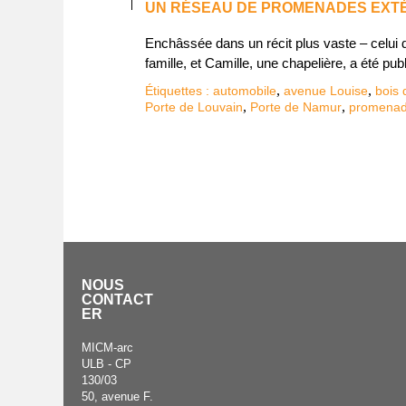
UN RÉSEAU DE PROMENADES EXT
Enchâssée dans un récit plus vaste – celui d
famille, et Camille, une chapelière, a été 
,
,
Étiquettes :
automobile
avenue Louise
bois
,
,
Porte de Louvain
Porte de Namur
promena
NOUS
CONTACT
ER
MICM-arc
ULB - CP
130/03
50, avenue F.