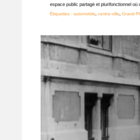
espace public partagé et plurifonctionnel où c
,
,
Étiquettes :
automobile
centre-ville
Grand-P