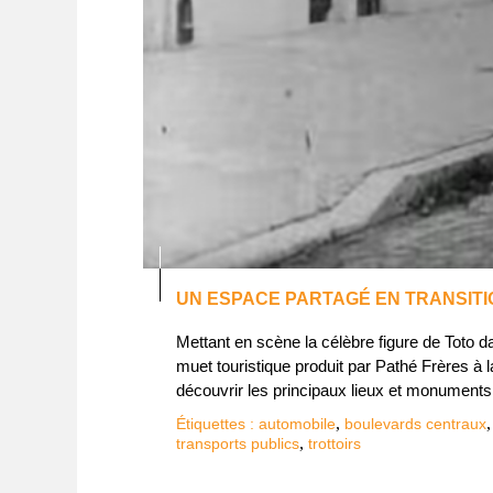
UN ESPACE PARTAGÉ EN TRANSITI
Mettant en scène la célèbre figure de Toto d
muet touristique produit par Pathé Frères à la
découvrir les principaux lieux et monuments d
,
Étiquettes :
automobile
boulevards centraux
,
transports publics
trottoirs