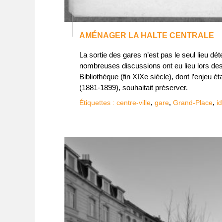
AMÉNAGER LA HALTE CENTRALE
La sortie des gares n’est pas le seul lieu dét
nombreuses discussions ont eu lieu lors d
Bibliothèque (fin XIXe siècle), dont l’enjeu 
(1881-1899), souhaitait préserver.
,
,
,
Étiquettes :
centre-ville
gare
Grand-Place
i