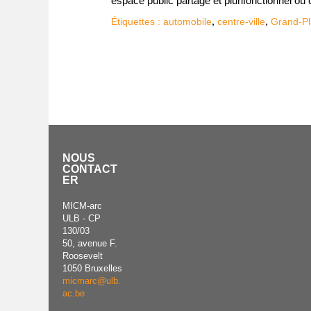
espace public partagé et plurifonctionnel où c
,
,
Étiquettes :
automobile
centre-ville
Grand-P
NOUS
CONTACT
ER
MICM-arc
ULB - CP
130/03
50, avenue F.
Roosevelt
1050 Bruxelles
micmarc@ulb.
ac.be