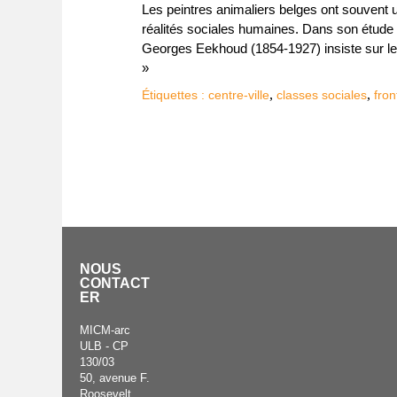
Les peintres animaliers belges ont souvent 
réalités sociales humaines. Dans son étude s
Georges Eekhoud (1854-1927) insiste sur le 
»
,
,
Étiquettes :
centre-ville
classes sociales
fron
NOUS
CONTACT
ER
MICM-arc
ULB - CP
130/03
50, avenue F.
Roosevelt